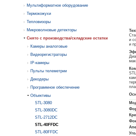
Мультиформатное оборудование
Термокожухи
Тепловизоры
Микроволновые детекторы
Тех
Ста
Cнято с производства/складские остатки
и с
и п
Камеры аналоговые
Эфф
Видеорегистраторы
Диа
мак
IP-камеры
Ком
Пульты телеметрии
STL
кам
Декодеры
тер
пла
Программное обеспечение
Осн
Объективы
STL-3080
Мо
Фо
STL-3080DC
Кре
STL-2712DC
Фок
STL-40FFDC
Апе
STL-80FFDC
Уго