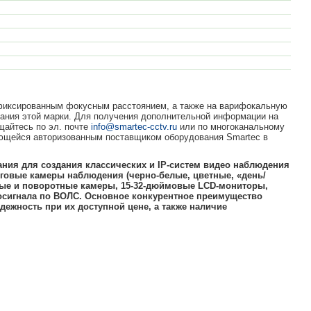
 фиксированным фокусным расстоянием, а также на варифокальную
вания этой марки. Для получения дополнительной информации на
щайтесь по эл. почте
info@smartec-cctv.ru
или по многоканальному
ющейся авторизованным поставщиком оборудования Smartec в
ния для создания классических и IP-систем видео наблюдения
оговые камеры наблюдения (черно-белые, цветные, «день/
ные и поворотные камеры, 15-32-дюймовые LCD-мониторы,
осигнала по ВОЛС. Основное конкурентное преимущество
дежность при их доступной цене, а также наличие