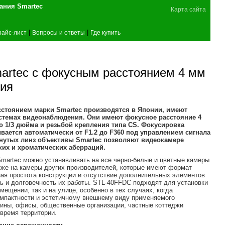
поставщика оборудования Smartec
Карта сайта
|
|
райс-лист
Вопросы и ответы
Где купить
artec с фокусным расстоянием 4 мм
ния
тоянием марки Smartec производятся в Японии, имеют
стемах видеонаблюдения. Они имеют фокусное расстояние 4
до 1/3 дюйма и резьбой крепления типа CS. Фокусировка
вается автоматически от F1.2 до F360 под управлением сигнала
гнутых линз объективы Smartec позволяют видеокамере
их и хроматических аберраций.
martec можно устанавливать на все черно-белые и цветные камеры
акже на камеры других производителей, которые имеют формат
ая простота конструкции и отсутствие дополнительных элементов
 и долговечность их работы. STL-40FFDC подходят для установки
мещении, так и на улице, особенно в тех случаях, когда
омпактности и эстетичному внешнему виду применяемого
зины, офисы, общественные организации, частные коттеджи
время территории.