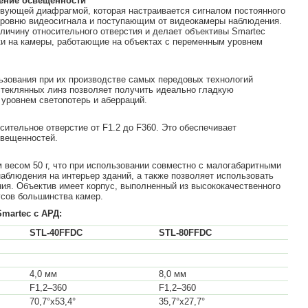
ение освещенности
ующей диафрагмой, которая настраивается сигналом постоянного
 уровню видеосигнала и поступающим от видеокамеры наблюдения.
еличину относительного отверстия и делает объективы Smartec
и на камеры, работающие на объектах с переменным уровнем
льзования при их производстве самых передовых технологий
теклянных линз позволяет получить идеально гладкую
уровнем светопотерь и аберраций.
ительное отверстие от F1.2 до F360. Это обеспечивает
свещенностей.
весом 50 г, что при использовании совместно с малогабаритными
аблюдения на интерьер зданий, а также позволяет использовать
ия. Объектив имеет корпус, выполненный из высококачественного
усов большинства камер.
martec с АРД:
STL-40FFDC
STL-80FFDC
4,0 мм
8,0 мм
F1,2–360
F1,2–360
70,7°х53,4°
35,7°х27,7°