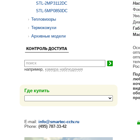
STL-2MP3112DC
На
Фок
STL-5MP0850DC
Уве
Тепловизоры
Диа
Термокожухи
Габ
Мас
Архивные модели
Осн
опт
опт
тел
Рос
например,
камера наблюдения
Под
люб
ноч
вид
Где купить
обо
про
E-mail:
info@smartec-cctv.ru
Phone:
(495) 787-33-42