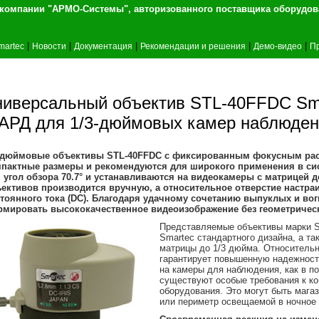
т компании "АРМО-Системы", авторизованного 
|
|
|
|
|
martec
Новости
Документация
Рекомендации и решения
Демо-видео
П
ниверсальный объектив STL-40FFDC Sm
 АРД для 1/3-дюймовых камер наблюде
-дюймовые объективы STL-40FFDC с фиксированным фокусным расс
пактные размеры и рекомендуются для широкого применения в си
 угол обзора 70.7° и устанавливаются на видеокамеры с матрицей 
ективов производится вручную, а относительное отверстие настраи
тоянного тока (DC). Благодаря удачному сочетанию выпуклых и во
мировать высококачественное видеоизображение без геометрическ
Представляемые объективы марки S
Smartec стандартного дизайна, а т
матрицы до 1/3 дюйма. Относительн
гарантирует повышенную надежность
на камеры для наблюдения, как в по
существуют особые требования к к
оборудования. Это могут быть мага
или периметр освещаемой в ночное 