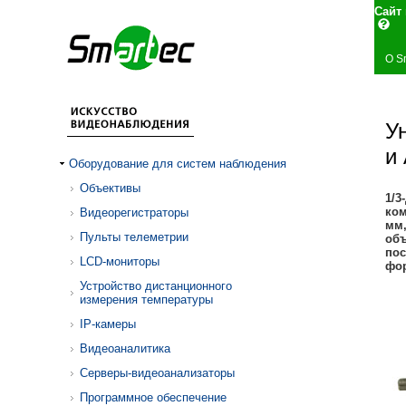
Сай
О S
У
и
Оборудование для систем наблюдения
Объективы
1/3
ком
Видеорегистраторы
мм,
Пульты телеметрии
объ
пос
LCD-мониторы
фор
Устройство дистанционного
измерения температуры
IP-камеры
Видеоаналитика
Серверы-видеоанализаторы
Программное обеспечение