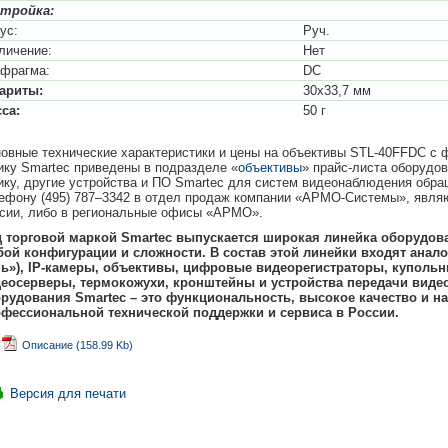
стройка:
ус:
Руч.
личение:
Нет
фрагма:
DC
ариты:
30х33,7 мм
са:
50 г
овные технические характеристики и цены на объективы STL-40FFDC с
ику Smartec приведены в подразделе «
объективы
» прайс-листа оборудо
ику, другие устройства и ПО Smartec для систем видеонаблюдения обра
ефону (495) 787–3342 в отдел продаж компании «АРМО-Системы», явля
сии, либо в региональные офисы «АРМО».
 торговой маркой Smartec выпускается широкая линейка оборудова
ой конфигурации и сложности. В состав этой линейки входят анал
ь»), IP-камеры, объективы, цифровые видеорегистраторы, куполь
еосерверы, термокожухи, кронштейны и устройства передачи виде
рудования Smartec – это функциональность, высокое качество и на
фессиональной технической поддержки и сервиса в России.
Описание (158.99 Kb)
Версия для печати