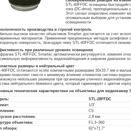
Своевременная реакция на измен
STL-40FFDC оснащены быстродейств
тока (DC-drive), пропорциональным
Этот сигнал оперативно изменяет в
оптимальным выбором для установк
освещенности.
нологичность производства и строгий контроль
бильно высокое качество объективов Smartec достигается за счет испо
овременных материалов. Применение прецизионных методов шлифовки с
розрачную поверхность, благодаря чему STL-40FFDC отличаются низким 
ективность при различных уровнях освещения
фрагма STL-40FFDC Smartec автоматически регулируется, изменяя относ
симальную информативность видеонаблюдения в широком диапазоне о
пактные размеры и нейтральный цвет
-40FFDC отличаются особо компактными размерами 30х33.7 мм и малым 
ерами позволяет свести к минимуму влияние элементов системы видеон
мокожухи небольших размеров при организации уличного видеонаблюден
стика нейтрального бежевого цвета, который гармонирует с цветом корп
овные технические характеристики на объективы для видеокамер S
дель:
STL-28FFDC
рмат:
1/3”
пление:
CS
усное расстояние:
2,8 мм
ртура объектива:
F1,3–360
л обзора:
92°х71,7°