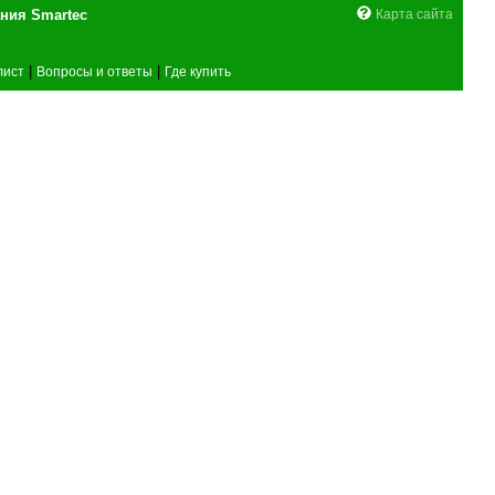
поставщика оборудования Smartec
Карта сайта
|
|
лист
Вопросы и ответы
Где купить