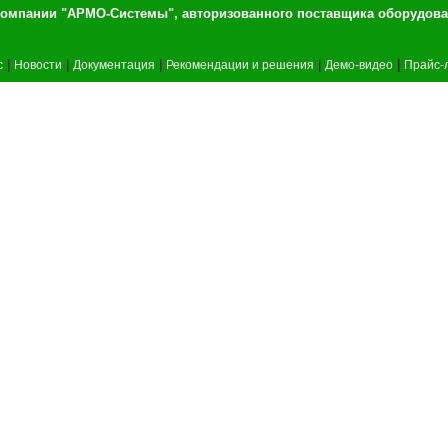
т компании "АРМО-Системы", авторизованного 
|
|
|
|
|
c
Новости
Документация
Рекомендации и решения
Демо-видео
Прайс-