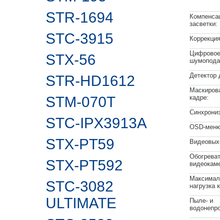
STR-1694
Компенса
засветки:
STC-3915
Коррекция
Цифрово
STX-56
шумопода
Детектор 
STR-HD1612
Маскирова
STM-070T
кадре:
Синхрониз
STC-IPX3913A
OSD-меню
STX-PT59
Видеовых
Обогрева
STX-PT592
видеокам
Максимал
STC-3082
нагрузка 
ULTIMATE
Пыле- и
водонепр