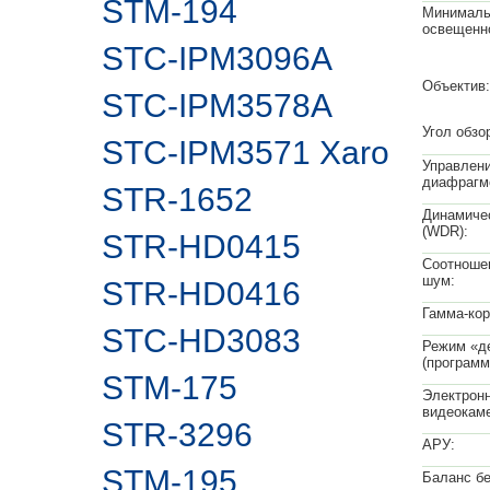
STM-194
Минималь
освещенн
STC-IPM3096A
Объектив:
STC-IPM3578A
Угол обзо
STC-IPM3571 Xaro
Управлен
диафрагм
STR-1652
Динамиче
(WDR):
STR-HD0415
Соотношен
шум:
STR-HD0416
Гамма-кор
STC-HD3083
Режим «д
(программ
STM-175
Электронн
видеокам
STR-3296
АРУ:
STM-195
Баланс бе