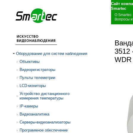
Сайт комп
S
О Smartec
Вопросы и
Ванд
3512 
Оборудование для систем наблюдения
WDR 
Объективы
Видеорегистраторы
Пульты телеметрии
LCD-мониторы
Устройство дистанционного
измерения температуры
IP-камеры
Видеоаналитика
Серверы-видеоанализаторы
Программное обеспечение