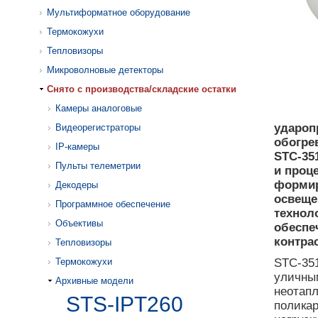
Мультиформатное оборудование
Термокожухи
Тепловизоры
Микроволновые детекторы
Cнято с производства/складские остатки
Камеры аналоговые
удароп
Видеорегистраторы
обогре
IP-камеры
STC-35
Пульты телеметрии
и проц
формир
Декодеры
освещен
Программное обеспечение
технол
Объективы
обеспе
контра
Тепловизоры
Термокожухи
STC-351
уличным
Архивные модели
неотап
STS-IPT260
полика