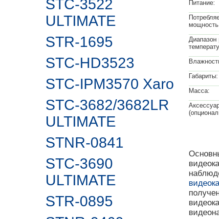
STC-3522
Питание:
ULTIMATE
Потребля
мощность 
STR-1695
Диапазон 
температу
STC-HD3523
Влажность
Габариты:
STC-IPM3570 Xaro
Масса:
STC-3682/3682LR
Аксессуа
(опционал
ULTIMATE
STNR-0841
Основны
STC-3690
видеока
наблюде
ULTIMATE
видеок
получе
STR-0895
видеока
видеон