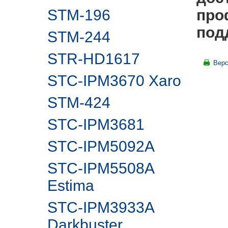
STM-196
про
под
STM-244
STR-HD1617
Верс
STC-IPM3670 Xaro
STM-424
STC-IPM3681
STC-IPM5092A
STC-IPM5508A
Estima
STC-IPM3933A
Darkbuster