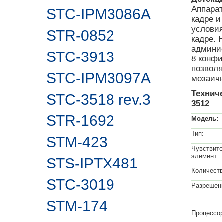
Аппарат
STC-IPM3086A
кадре 
условия
STR-0852
кадре. 
админис
STC-3913
8 конф
позволя
STC-IPM3097A
мозаичн
Технич
STC-3518 rev.3
3512
STR-1692
Модель:
Тип:
STM-423
Чувствит
элемент:
STS-IPTX481
Количеств
STC-3019
Разрешен
STM-174
Процессо