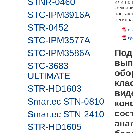
STNR-0460
или по 
компан
STC-IPM3916A
поставщ
регион
STR-0452
Опи
STC-IPM3577A
Рук
Под
STC-IPM3586A
вып
STC-3683
обо
ULTIMATE
кла
STR-HD1603
вид
Smartec STN-0810
кон
сос
Smartec STN-2410
ана
STR-HD1605