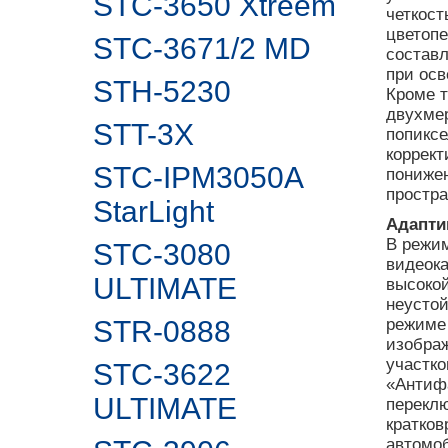
STC-3650 Xtreem
четкост
цветоп
STC-3671/2 MD
составл
при осв
STH-5230
Кроме т
двухме
STT-3X
попиксе
коррект
STC-IPM3050A
понижен
простра
StarLight
Адапти
В режи
STC-3080
видеок
ULTIMATE
высокой
неусто
STR-0888
режиме 
изображ
участко
STC-3622
«Антиф
ULTIMATE
переклю
кратков
автомо