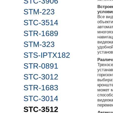
STC-3906
Встрое
STM-223
услови
Все ви
STC-3514
объекти
автома
STR-1689
многоя
навигац
видеока
STM-323
удобной
установ
STS-IPTX182
Различ
STR-0891
Трехосе
устана
горизон
STC-3012
выбират
кроншт
STR-1683
может м
способо
STC-3014
видеока
перемен
STC-3512
Детекц