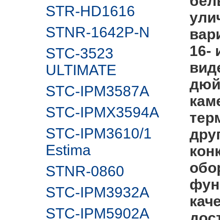
бел
STR-HD1616
ули
STNR-1642P-N
вар
16-
STC-3523
вид
ULTIMATE
дюй
STC-IPM3587A
кам
STC-IPMX3594A
тер
STC-IPM3610/1
дру
Estima
кон
обо
STNR-0860
фун
STC-IPM3932A
кач
STC-IPM5902А
дос