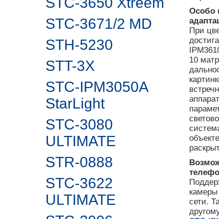
STC-3650 Xtreem
Особо 
STC-3671/2 MD
адапта
При цв
достига
STH-5230
IPM3610
10 мат
STT-3X
дально
картинк
STC-IPM3050A
встречн
аппара
StarLight
параме
светово
STC-3080
система
ULTIMATE
объект
раскры
STR-0888
Возмож
телеф
STC-3622
Поддерж
камеры
ULTIMATE
сети. Т
другому