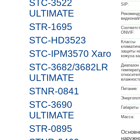
STC-3522
SIP:
ULTIMATE
Рекоменд
видеонаб
STR-1695
Соответс
ONVIF:
STC-HD3523
Классы
климатич
STC-IPM3570 Xaro
защиты н
кожуха к
STC-3682/3682LR
Диапазон
температу
относите
ULTIMATE
влажност
STNR-0841
Питание:
Энергопот
STC-3690
Габариты 
ULTIMATE
Масса:
STR-0895
Основн
наружно