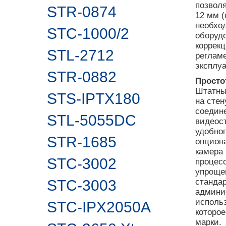
позволя
STR-0874
12 мм 
необход
STC-1000/2
оборудо
коррек
STL-2712
реглам
эксплу
STR-0882
Просто
Штатный
STS-IPTX180
на стен
соедин
STL-5055DC
видеос
удобно
STR-1685
опциона
камера
STC-3002
процесс
упрощен
STC-3003
станда
админи
исполь
STC-IPX2050A
которое
марки.