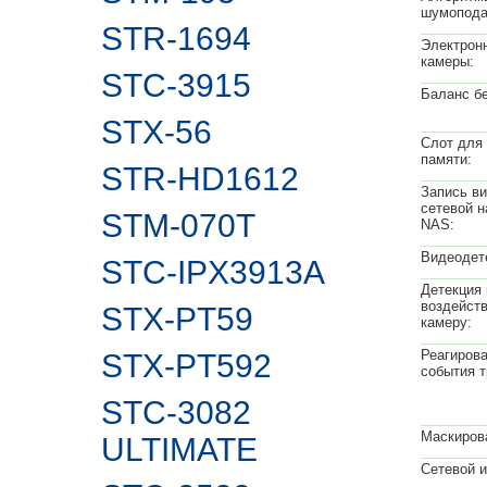
шумопода
STR-1694
Электрон
камеры:
STC-3915
Баланс бе
STX-56
Слот для
памяти:
STR-HD1612
Запись ви
сетевой н
STM-070T
NAS:
Видеодет
STC-IPX3913A
Детекция
воздейств
STX-PT59
камеру:
Реагирова
STX-PT592
события т
STC-3082
Маскиров
ULTIMATE
Сетевой 