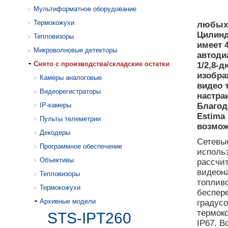
Мультиформатное оборудование
Термокожухи
любых 
Цилинд
Тепловизоры
имеет 
Микроволновые детекторы
автоди
Cнято с производства/складские остатки
1/2,8-
изобра
Камеры аналоговые
видео 
Видеорегистраторы
настра
IP-камеры
Благод
Estima
Пульты телеметрии
возмож
Декодеры
Сетевы
Программное обеспечение
исполь
Объективы
рассчит
видеон
Тепловизоры
топливо
Термокожухи
беспере
Архивные модели
градус
термоко
STS-IPT260
IP67. 