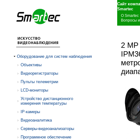
Сайт комп
S
О Smartec
Вопросы и
2 МР
IPM36
Оборудование для систем наблюдения
метр
Объективы
диап
Видеорегистраторы
Пульты телеметрии
LCD-мониторы
Устройство дистанционного
измерения температуры
IP-камеры
Видеоаналитика
Серверы-видеоанализаторы
Программное обеспечение