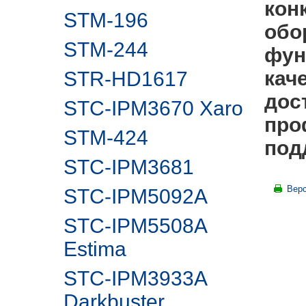
кон
STM-196
обо
STM-244
фун
кач
STR-HD1617
дос
STC-IPM3670 Xaro
про
STM-424
под
STC-IPM3681
Верс
STC-IPM5092A
STC-IPM5508A
Estima
STC-IPM3933A
Darkbuster