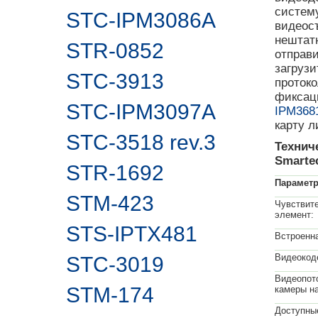
систем
STC-IPM3086A
видеосъ
нештат
STR-0852
отправ
загруз
STC-3913
протоко
фиксац
STC-IPM3097A
IPM368
карту л
STC-3518 rev.3
Технич
Smarte
STR-1692
Парамет
STM-423
Чувствит
элемент:
STS-IPTX481
Встроенн
Видеокод
STC-3019
Видеопот
STM-174
камеры н
Доступны