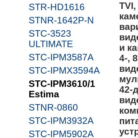
TVI
STR-HD1616
кам
STNR-1642P-N
вар
STC-3523
вид
ULTIMATE
и к
STC-IPM3587A
4-, 
вид
STC-IPMX3594A
муль
STC-IPM3610/1
42-
Estima
вид
STNR-0860
ком
STC-IPM3932A
пит
уст
STC-IPM5902А