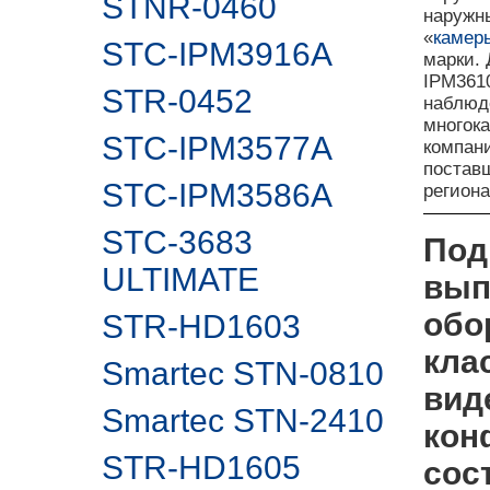
STNR-0460
наружн
«
камер
STC-IPM3916A
марки.
IPM3610
STR-0452
наблюд
многока
STC-IPM3577A
компан
поставщ
STC-IPM3586A
регион
STC-3683
Под
ULTIMATE
вып
обо
STR-HD1603
кла
Smartec STN-0810
вид
Smartec STN-2410
кон
STR-HD1605
сос