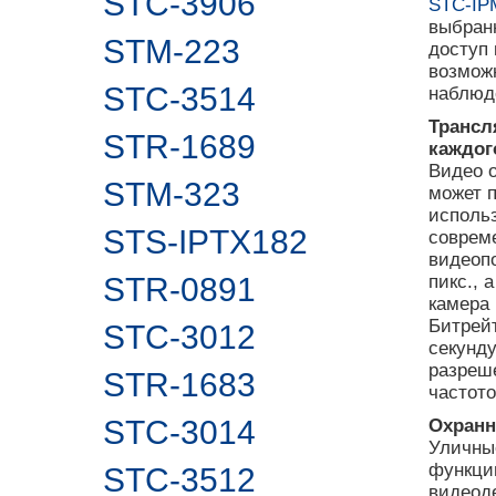
STC-3906
STC-IP
выбран
STM-223
доступ
возмож
STC-3514
наблюд
Трансл
STR-1689
каждог
Видео о
STM-323
может п
исполь
STS-IPTX182
совреме
видеопо
STR-0891
пикс., 
камера 
Битрейт
STC-3012
секунду
разреш
STR-1683
частото
STC-3014
Охранн
Уличны
функци
STC-3512
видеод