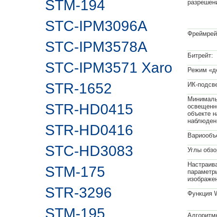
STM-194
разрешен
STC-IPM3096A
Фреймрей
STC-IPM3578A
Битрейт:
STC-IPM3571 Xaro
Режим «д
STR-1652
ИК-подсве
Минимал
STR-HD0415
освещенн
объекте н
наблюден
STR-HD0416
Вариообъ
STC-HD3083
Углы обзо
Настраив
STM-175
параметр
изображе
STR-3296
Функция 
STM-195
Алгоритм