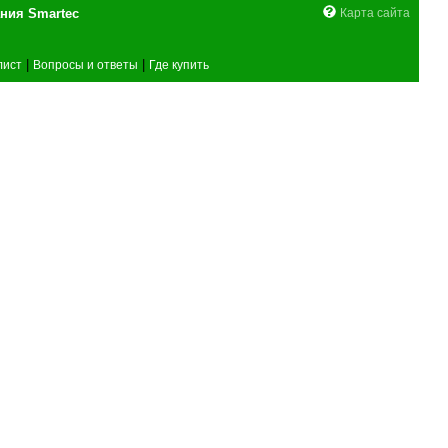
поставщика оборудования Smartec
Карта сайта
|
|
лист
Вопросы и ответы
Где купить