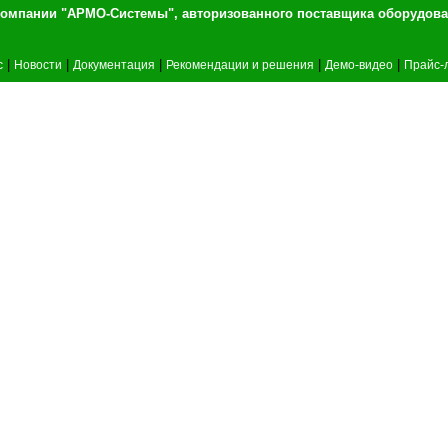
т компании "АРМО-Системы", авторизованного 
|
|
|
|
|
c
Новости
Документация
Рекомендации и решения
Демо-видео
Прайс-