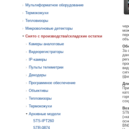
Мультиформатное оборудование
Термокожухи
Тепловизоры
чер
Микроволновые детекторы
мож
пер
Cнято с производства/складские остатки
объ
Камеры аналоговые
Обн
За 
Видеорегистраторы
дан
рег
IP-камеры
про
Пульты телеметрии
вид
сиг
Декодеры
(фи
Программное обеспечение
Дли
При
Объективы
кат
гор
Тепловизоры
сох
Термокожухи
Воз
STM
Архивные модели
(«к
STS-IPT260
осн
BNC
STR-0874