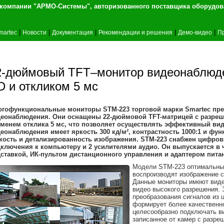
т компании "АРМО-Системы", авторизованного 
|
|
|
|
|
martec
Новости
Документация
Рекомендации и решения
Демо-видео
П
2-дюймовый TFT–монитор видеонаблюде
D и откликом 5 мс
огофункциональные мониторы
STM-223 торговой марки
Smartec пр
деонаблюдения. Они оснащены 22-дюймовой
TFT-матрицей с разре
менем отклика 5 мс, что позволяет осуществлять эффективный ви
еонаблюдения имеет яркость 300 кд/м², контрастность 1000:1 и ф
кость и детализированность изображения.
STM-223 снабжен цифр
ключения к компьютеру и 2 усилителями аудио. Он выпускается в 
ставкой, ИК-пультом дистанционного управления и адаптером пита
Модели STM-223 оптимальны 
воспроизводят изображение с
Данные мониторы имеют виде
видео высокого разрешения. 
преобразования сигналов из
формирует более качественно
целесообразно подключать ви
записанное от камер с разре