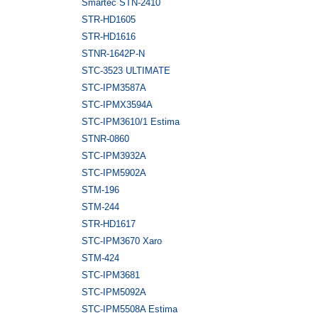
Smartec STN-2410
STR-HD1605
STR-HD1616
STNR-1642P-N
STC-3523 ULTIMATE
STC-IPM3587A
STC-IPMX3594A
STC-IPM3610/1 Estima
STNR-0860
STC-IPM3932A
STC-IPM5902А
STM-196
STM-244
STR-HD1617
STC-IPM3670 Xaro
STM-424
STC-IPM3681
STC-IPM5092A
STC-IPM5508A Estima