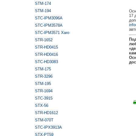
STM-174
STM-194
Осн
17 
STC-IPM3096A
доп
inf
STC-IPM3578A
авт
STC-IPM3571 Xaro
Под
STR-1652
люб
STR-HD0415
«де
ка
STR-HD0416
Осн
STC-HD3083
дос
STM-175
STR-3296
STM-195
STR-1694
STC-3915
STX-56
STR-HD1612
STM-070T
STC-IPX3913A
STX-PT59