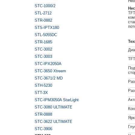
Нео
STC-1000/2
Нес
TFT
STL-2712
ком
STR-0882
ста
пот
STS-IPTX180
STL-5055DC
Тех
STR-1685
STC-3002
Диа
STC-3003
TFT
STC-IPX2050A
Под
STC-3650 Xtreem
сто
STC-3671/2 MD
Раз
STH-5230
Раз
STT-3X
Акт
STC-IPM3050A StarLight
STC-3080 ULTIMATE
Кон
STR-0888
Ярк
STC-3622 ULTIMATE
Глу
STC-3906