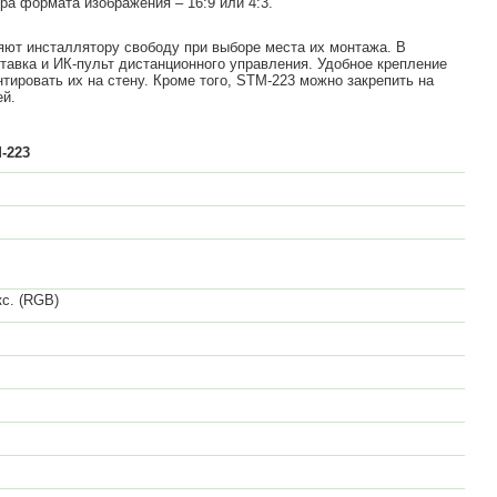
а формата изображения – 16:9 или 4:3.
яют инсталлятору свободу при выборе места их монтажа. В
тавка и ИК-пульт дистанционного управления. Удобное крепление
ировать их на стену. Кроме того, STM-223 можно закрепить на
ей.
-223
кс. (RGB)