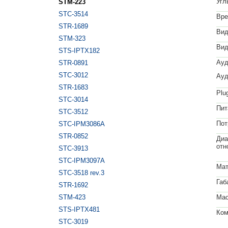
Угл
STM-223
STC-3514
Вре
STR-1689
Вид
STM-323
Вид
STS-IPTX182
Ауд
STR-0891
STC-3012
Ауд
STR-1683
Plu
STC-3014
Пит
STC-3512
Пот
STC-IPM3086A
STR-0852
Диа
отн
STC-3913
STC-IPM3097A
Мат
STC-3518 rev.3
Габ
STR-1692
STM-423
Мас
STS-IPTX481
Ком
STC-3019