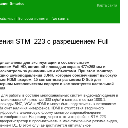
поставщика оборудования Smartec
Карта сайта
|
|
райс-лист
Вопросы и ответы
Где купить
ния STM–223 с разрешением Full
едназначены для эксплуатации в составе систем
шением
Full
HD, активной площадью экрана 477×268 мм и
деоконтроль за динамичными объектами. При этом монитор
ункцию шумоподавления 3
DNR, которые обеспечивают высокую
овым
HDMI-входом, 15-контактным разъемом D-Sub для
черном металлическом корпусе и комплектуется настольной
ния.
для работы в составе многоканальных систем видеонаблюдения и
 максимальной яркостью 300 кд/м² и контрастностью 1000:1.
овходы BNC, VGA и HDMI и могут быть подключены к источникам
За счет наличия интерфейса HDMI и отсутствия вторичного
 цифровой в аналоговую форму монитор видеонаблюдения
е изображение. Например, через этот интерфейс к STM-223
деорегистратор и просматривать в мультиэкранном режиме видео,
шением D1. В этом случае достигается оптимальное