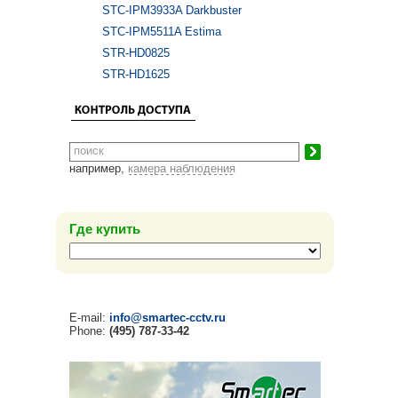
STC-IPM3933A Darkbuster
STC-IPM5511A Estima
STR-HD0825
STR-HD1625
например,
камера наблюдения
Где купить
E-mail:
info@smartec-cctv.ru
Phone:
(495) 787-33-42