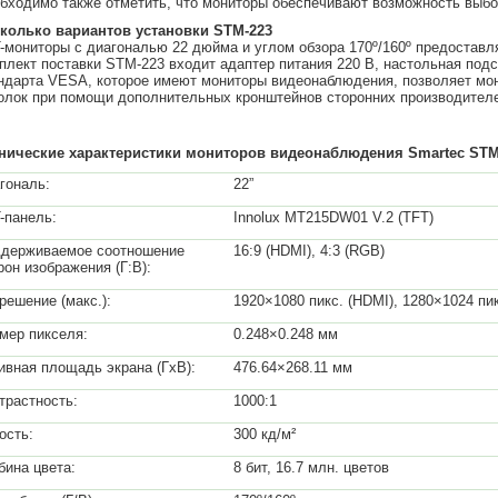
бходимо также отметить, что мониторы обеспечивают возможность выбор
колько вариантов установки
STM-223
-мониторы с диагональю 22 дюйма и углом обзора 170º/160º предоставл
плект поставки STM-223 входит адаптер питания 220 В, настольная подс
ндарта VESA, которое имеют мониторы видеонаблюдения, позволяет монт
олок при помощи дополнительных кронштейнов сторонних производител
нические
характеристики мониторов видеонаблюдения
Smartec
STM
гональ:
22”
-панель:
Innolux MT215DW01 V.2 (TFT)
держиваемое соотношение
16:9 (HDMI), 4:3 (RGB)
рон изображения (Г:В):
решение (макс.):
1920×1080 пикс. (HDMI), 1280×1024 пи
мер пикселя:
0.248×0.248 мм
ивная площадь экрана (ГхВ):
476.64×268.11 мм
трастность:
1000:1
ость:
300 кд/м²
бина цвета:
8 бит, 16.7 млн. цветов