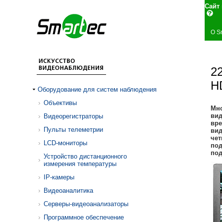
Сай
О S
2
H
Оборудование для систем наблюдения
Объективы
Мн
ви
Видеорегистраторы
вре
Пульты телеметрии
вид
чет
LCD-мониторы
под
под
Устройство дистанционного
измерения температуры
IP-камеры
Видеоаналитика
Серверы-видеоанализаторы
Программное обеспечение