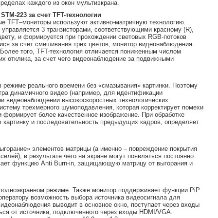
пределах каждого из окон мультиэкрана.
и
STM-223 за счет
TFT-технологии
ые TFT–мониторы используют активно-матричную технологию.
управляется 3 транзисторами, соответствующими красному (R),
 цвету, и формируется при прохождении световых RGB-потоков
ися за счет смешивания трех цветов, монитор видеонаблюдения
 Более того, TFT-технология отличается пониженным числом
х отклика, за счет чего видеонаблюдение за подвижными
в режиме реального времени без «смазывания» картинки. Поэтому
ра динамичного видео (например, для идентификации
ри видеонаблюдении высокоскоростных технологических
систему трехмерного шумоподавления, которая корректирует помехи
и формирует более качественное изображение. При обработке
 картинку и последовательность предыдущих кадров, определяет
ыгорание» элементов матрицы (а именно – повреждение покрытия
лей), в результате чего на экране могут появляться постоянно
ает функцию Anti Burn-in, защищающую матрицу от выгорания и
полноэкранном режиме. Также монитор поддерживает функции PiP
е оператору возможность выбора источника видеосигнала для
видеонаблюдения выводит в основное окно, поступает через входы
ься от источника, подключенного через входы HDMI/VGA.