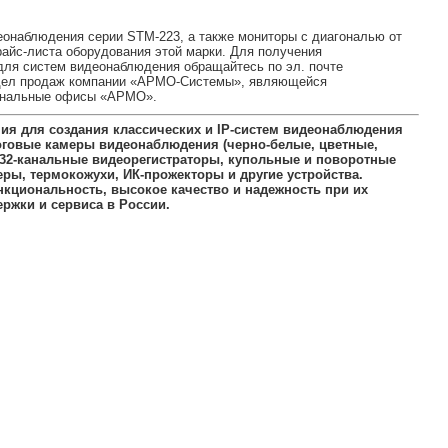
еонаблюдения серии STM-223, а также мониторы с диагональю от
райс-листа оборудования этой марки. Для получения
для систем видеонаблюдения обращайтесь по эл. почте
отдел продаж компании «АРМО-Системы», являющейся
иональные офисы «АРМО».
ия для создания классических и IP-систем видеонаблюдения
логовые камеры видеонаблюдения (черно-белые, цветные,
 и 32-канальные видеорегистраторы, купольные и поворотные
ы, термокожухи, ИК-прожекторы и другие устройства.
кциональность, высокое качество и надежность при их
ржки и сервиса в России.