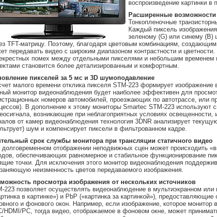
воспроизведение картинки в 
Расширенные возможност
Тонкопленочные транзисторн
Каждый пиксель изображения 
зеленому (G) или синему (B)
ез TFT-матрицу. Поэтому, благодаря цветовым комбинациям, создающим
ет передавать видео с широким диапазоном контрастности и цветности.
екрестных помех между отдельными пикселями и небольшим временем и
ектами становится более детализированным и комфортным.
овление пикселей за 5 мс и 3
D шумоподавление
счет малого времени отклика пикселя STM-223 формирует изображение 
ный монитор видеонаблюдения будет наиболее эффективен для просмот
истрационных номеров автомобилей, проезжающих по автотрассе, или п
цессов). В дополнение к этому мониторы Smartec STM-223 используют 
еосигнала, возникающие при неблагоприятных условиях освещенности, 
налов от камер видеонаблюдения технология 3DNR анализирует текущую
льтрует) шум и компенсирует пиксели в фильтрованном кадре.
тельный срок службы монитора при трансляции статичного видео
 долговременном отображении неподвижных сцен может происходить «в
одов, обеспечивающих равномерное и стабильное функционирование пиксе
ящие точки. Для исключения этого монитор видеонаблюдения поддержив
раняющую неизменность цветов передаваемого изображения.
можность просмотра изображения от нескольких источников
-223 позволяет осуществлять видеонаблюдение в мультиэкранном или 
артинка в картинке») и PbP («картинка за картинкой»), предоставляющи
овного и фонового окон. Например, если изображение, которое монитор 
/HDMI/PC, тогда видео, отображаемое в фоновом окне, может принимат