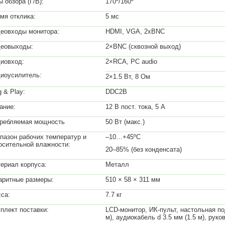
ы обзора (Г/В):
170º/160º
мя отклика:
5 мс
еовходы монитора:
HDMI, VGA, 2xBNC
еовыходы:
2×BNC (сквозной выход)
иовход:
2×RCA, PC audio
иоусилитель:
2×1.5 Вт, 8 Ом
g & Play:
DDC2B
ание:
12 В пост. тока, 5 А
ребляемая мощность
50 Вт (макс.)
пазон рабочих температур и
–10…+45ºС
осительной влажности:
20–85% (без конденсата)
ериал корпуса:
Металл
аритные размеры:
510 × 58 × 311 мм
са:
7.7 кг
плект поставки:
LCD-монитор, ИК-пульт, настольная по
м), аудиокабель d 3.5 мм (1.5 м), рук