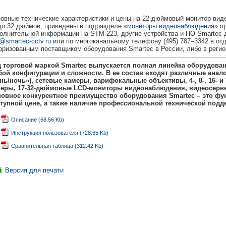
овные технические характеристики и цены на 22-дюймовый монитор вид
до 32 дюймов, приведены в подразделе «
мониторы видеонаблюдения
» п
олнительной информации на STM-223, другие устройства и ПО Smartec 
o@smartec-cctv.ru
или по многоканальному телефону (495) 787–3342 в 
оризованным поставщиком оборудования Smartec в России, либо в рег
 торговой маркой Smartec выпускается полная линейка оборудован
ой конфигурации и сложности. В ее состав входят различные ана
нь/ночь»), сетевые камеры, варифокальные объективы, 4-, 8-, 16-
меры, 17-32-дюймовые
LCD-мониторы видеонаблюдения, видеосервер
овное конкурентное преимущество оборудования Smartec – это фун
тупной цене, а также наличие профессиональной технической подде
Описание (68.56 Kb)
Инструкция пользователя (728.65 Kb)
Сравнительная таблица (312.42 Kb)
Версия для печати