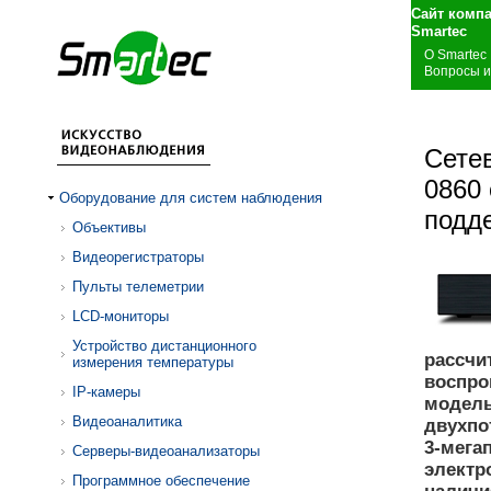
Сайт комп
S
О Smartec
Вопросы и
Сете
0860
Оборудование для систем наблюдения
подд
Объективы
Видеорегистраторы
Пульты телеметрии
LCD-мониторы
Устройство дистанционного
рассчи
измерения температуры
воспро
IP-камеры
модель
Видеоаналитика
двухпо
3-мега
Серверы-видеоанализаторы
электр
Программное обеспечение