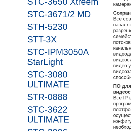
STC-3650 Xtreem
камерам
STC-3671/2 MD
Сохран
Все со
STH-5230
паралл
разреш
семейс
STT-3X
потоков
каналь
STC-IPM3050A
видеод
StarLight
видеоси
видео 
видеоз
STC-3080
способн
ULTIMATE
ПО для
видеос
STR-0888
Все IP 
програ
STC-3622
платфо
осущест
ULTIMATE
конфиг
необхо