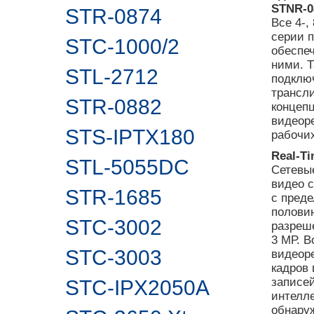
STNR-0
STR-0874
Все 4-,
серии 
STC-1000/2
обеспе
ними. Т
STL-2712
подключ
трансли
STR-0882
концеп
видеор
STS-IPTX180
рабочи
Real-
Ti
STL-5055DC
Сетевы
видео с
STR-1685
с пред
полови
STC-3002
разреш
3 МР. В
STC-3003
видеор
кадров
записе
STC-IPX2050A
интелле
обнару