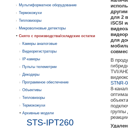
наличи
Мультиформатное оборудование
исполь
другим
Термокожухи
для 2 
Тепловизоры
iSCSI 
Микроволновые детекторы
видеоз
видеор
Cнято с производства/складские остатки
для до
Камеры аналоговые
мобиль
совмес
Видеорегистраторы
IP-камеры
В проду
гибрид
Пульты телеметрии
TVI/AH
Декодеры
видеоко
Программное обеспечение
STNR-0
8-канал
Объективы
оптима
Тепловизоры
объекта
Термокожухи
подключ
группы
Архивные модели
реакции
STS-IPT260
Удален