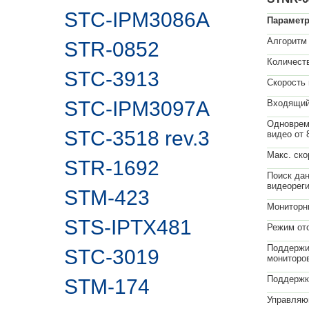
STC-IPM3086A
Парамет
Алгоритм
STR-0852
Количеств
STC-3913
Скорость 
STC-IPM3097A
Входящий
Одноврем
STC-3518 rev.3
видео от 
Макс. ско
STR-1692
Поиск дан
видеореги
STM-423
Мониторн
STS-IPTX481
Режим от
Поддержи
STC-3019
мониторо
Поддерж
STM-174
Управляю