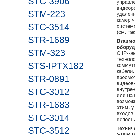
STC-3906
управле
видеоре
STM-223
удален
камер ч
STC-3514
системо
(см. та
STR-1689
Взаим
оборуд
STM-323
С IP-к
техноло
STS-IPTX182
коммута
кабели.
STR-0891
просмот
видеов
внутрен
STC-3012
или на
возможн
STR-1683
этим, у
входов 
STC-3014
исполни
STC-3512
Технич
STNR-0