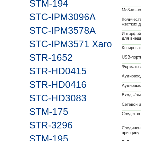
STM-194
Мобильно
STC-IPM3096A
Количеств
жестких д
STC-IPM3578A
Интерфей
для внеш
STC-IPM3571 Xaro
Копирован
STR-1652
USB-порт
Форматы 
STR-HD0415
Аудиовхо
STR-HD0416
Аудиовых
Входы/вы
STC-HD3083
Сетевой 
STM-175
Средства
STR-3296
Соединен
принципу 
STM-195