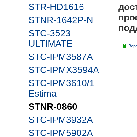
STR-HD1616
дос
про
STNR-1642P-N
под
STC-3523
ULTIMATE
Верс
STC-IPM3587A
STC-IPMX3594A
STC-IPM3610/1
Estima
STNR-0860
STC-IPM3932A
STC-IPM5902А