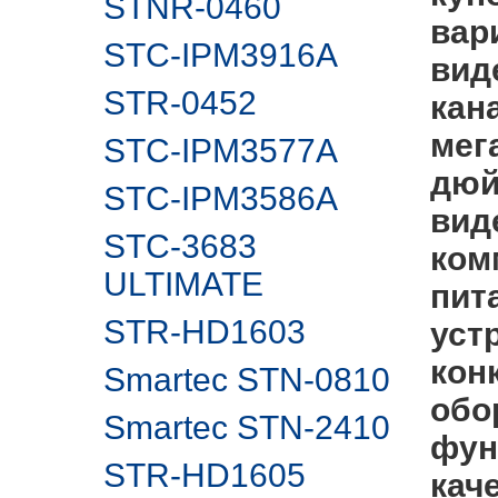
STNR-0460
вар
STC-IPM3916A
вид
STR-0452
кан
мег
STC-IPM3577A
дюй
STC-IPM3586A
вид
STC-3683
ком
ULTIMATE
пит
STR-HD1603
уст
кон
Smartec STN-0810
обо
Smartec STN-2410
фун
STR-HD1605
кач