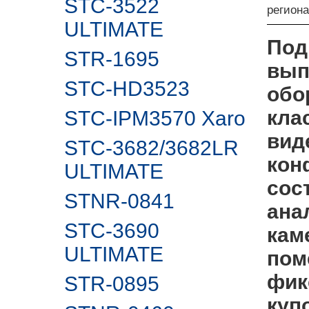
STC-3522
регион
ULTIMATE
Под
STR-1695
вып
STC-HD3523
обо
кла
STC-IPM3570 Xaro
вид
STC-3682/3682LR
кон
ULTIMATE
сос
STNR-0841
ана
STC-3690
кам
ULTIMATE
пом
фик
STR-0895
куп