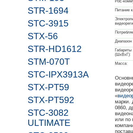
РоЕ-комм
STR-1694
Питание к
Электропи
STC-3915
видеореги
Потребля
STX-56
Диапазон 
STR-HD1612
Габариты 
(ШxВxГ):
STM-070T
Масса:
STC-IPX3913A
Основн
видеоре
STX-PT59
видеор
«
видео
STX-PT592
марки.
0860, д
STC-3082
видеон
или по 
ULTIMATE
компан
поставщ