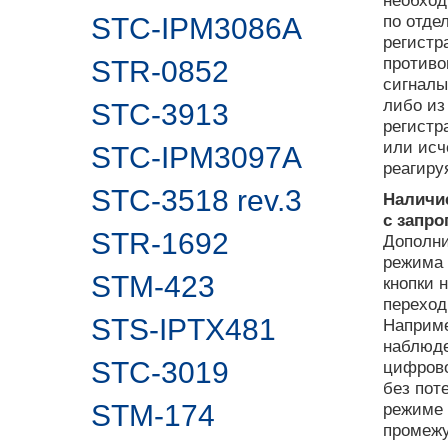
необход
по отде
STC-IPM3086A
регистр
противо
STR-0852
сигналы
либо из
STC-3913
регистр
или исч
STC-IPM3097A
реагиру
STC-3518 rev.3
Наличи
с запр
STR-1692
Дополни
режима 
STM-423
кнопки 
переход
STS-IPTX481
Наприме
наблюде
STC-3019
цифрово
без пот
STM-174
режиме 
промежу