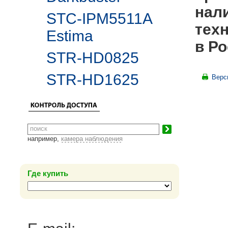
нал
STC-IPM5511A
тех
Estima
в Ро
STR-HD0825
STR-HD1625
Верс
например,
камера наблюдения
Где купить