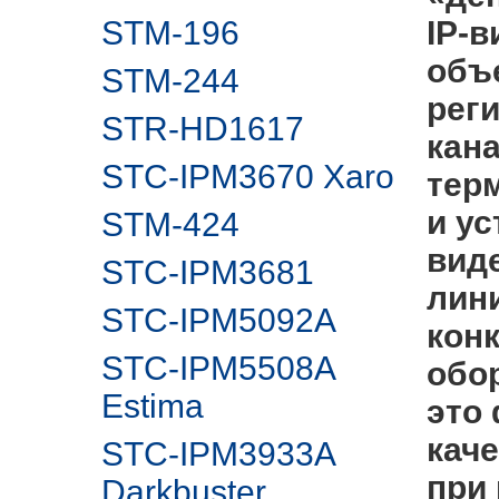
STM-196
IP-
объ
STM-244
реги
STR-HD1617
кан
STC-IPM3670 Xaro
тер
и у
STM-424
вид
STC-IPM3681
лин
STC-IPM5092A
кон
STC-IPM5508A
обо
Estima
это
кач
STC-IPM3933A
при 
Darkbuster