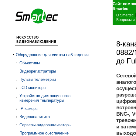
Сайт компа
S
|
О Smartec
Вопросы и
8-кан
0882/
Оборудование для систем наблюдения
до Fu
Объективы
Видеорегистраторы
Сетевой
Пульты телеметрии
аналог
LCD-мониторы
осущест
разреше
Устройство дистанционного
измерения температуры
цифров
встроен
IP-камеры
BNC-, 
Видеоаналитика
тревож
Серверы-видеоанализаторы
и затем
выходо
Программное обеспечение