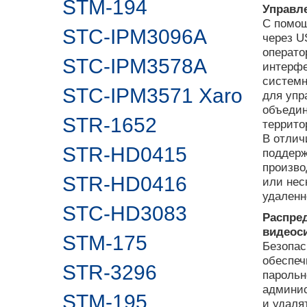
STM-194
Управле
С помощ
STC-IPM3096A
через U
операто
STC-IPM3578A
интерфе
систем
STC-IPM3571 Xaro
для упр
объедин
STR-1652
террито
В отлич
STR-HD0415
поддерж
произво
STR-HD0416
или нес
удален
STC-HD3083
Распре
видеос
STM-175
Безопас
обеспеч
STR-3296
парольн
админис
STM-195
и удаля