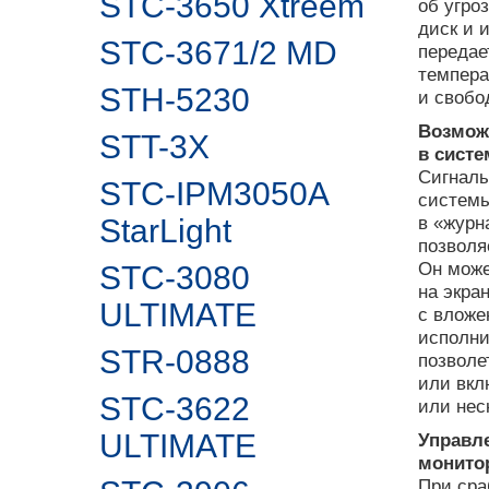
STC-3650 Xtreem
об угро
диск и 
STC-3671/2 MD
передае
темпера
STH-5230
и свобо
Возмож
STT-3X
в систе
Сигналы
STC-IPM3050A
системы
в «журн
StarLight
позволя
Он може
STC-3080
на экра
ULTIMATE
с вложе
исполни
STR-0888
позволе
или вкл
STC-3622
или нес
ULTIMATE
Управл
монито
При сра