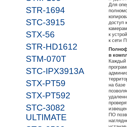
Для опе
STR-1694
полномо
копиров
STC-3915
доступ 
камерам
STX-56
к устро
к сети 
STR-HD1612
Полноф
в комп
STM-070T
Каждый 
програм
STC-IPX3913A
админис
террито
STX-PT59
на базе
позволя
STX-PT592
удаленн
проверя
STC-3082
извещен
ПО позв
ULTIMATE
наглядн
устанав