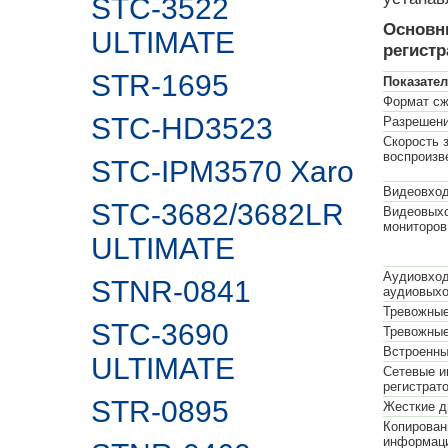
STC-3522
Основн
ULTIMATE
регистр
STR-1695
Показате
Формат сж
STC-HD3523
Разрешени
Скорость 
воспроизв
STC-IPM3570 Xaro
Видеовхо
STC-3682/3682LR
Видеовых
мониторов
ULTIMATE
Аудиовхо
STNR-0841
аудиовых
Тревожные
STC-3690
Тревожные
Встроенны
ULTIMATE
Сетевые 
регистрато
STR-0895
Жесткие д
Копирован
информац