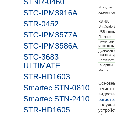
STNR-0460
ИК-пульт:
STC-IPM3916A
Удаленное
STR-0452
RS-485:
UltraWide 
USB-порты
STC-IPM3577A
Питание:
Потребля
STC-IPM3586A
мощность:
Диапазон 
STC-3683
температу
Влажность
ULTIMATE
Габариты:
Масса:
STR-HD1603
Основны
Smartec STN-0810
регистр
видеоза
Smartec STN-2410
регистр
получен
STR-HD1605
устройс