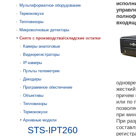
исполн
Мультиформатное оборудование
управл
Термокожухи
полноф
Тепловизоры
входяще
Микроволновые детекторы
Cнято с производства/складские остатки
Камеры аналоговые
Видеорегистраторы
IP-камеры
Пульты телеметрии
Декодеры
одновре
Программное обеспечение
жесткий
причем 
Объективы
или по 
Тепловизоры
позволя
Термокожухи
при мин
Архивные модели
При раз
составл
STS-IPT260
регистр