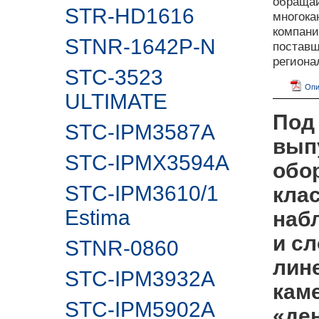
обращай
STR-HD1616
многока
компан
STNR-1642P-N
поставщ
регион
STC-3523
Опи
ULTIMATE
Под
STC-IPM3587A
вып
STC-IPMX3594A
обо
STC-IPM3610/1
клас
Estima
наб
и сл
STNR-0860
лин
STC-IPM3932A
кам
STC-IPM5902А
«де