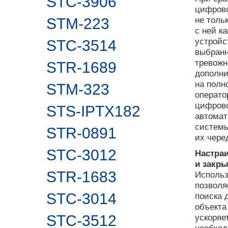
STC-3906
цифрово
не толь
STM-223
с ней к
устройс
STC-3514
выбранн
тревожн
STR-1689
дополни
на полн
STM-323
операто
цифрово
STS-IPTX182
автомат
системы
STR-0891
их чере
STC-3012
Настра
и закр
STR-1683
Использ
позволя
STC-3014
поиска 
объекта
STC-3512
ускоряе