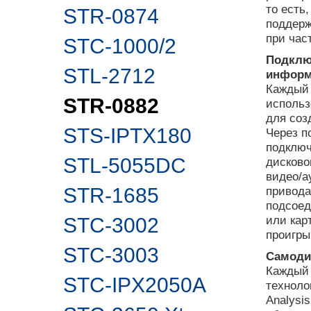
то есть,
STR-0874
поддерж
при част
STC-1000/2
Подклю
STL-2712
информ
Каждый 
STR-0882
использ
для соз
STS-IPTX180
Через п
подключ
STL-5055DC
дисково
видео/а
STR-1685
привода
подсоед
или кар
STC-3002
проигры
STC-3003
Самодиа
Каждый 
STC-IPX2050A
техноло
Analysi