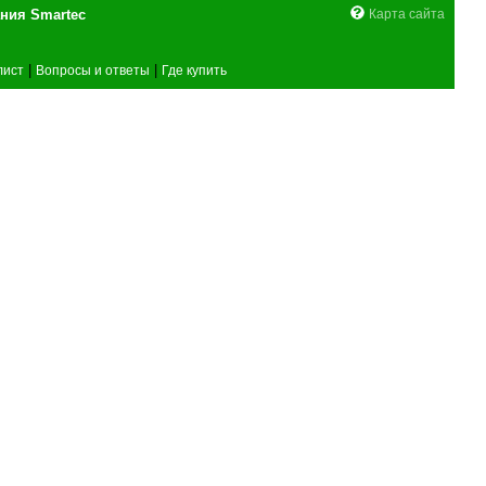
поставщика оборудования Smartec
Карта сайта
|
|
лист
Вопросы и ответы
Где купить