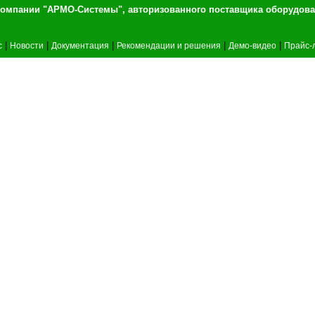
т компании "АРМО-Системы", авторизованного 
|
|
|
|
|
c
Новости
Документация
Рекомендации и решения
Демо-видео
Прайс-