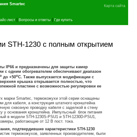
поставщика оборудования Smartec
Карта сайта
|
|
айс-лист
Вопросы и ответы
Где купить
ии STH-1230 с полным открытием
ты IP66 и предназначены для защиты камер
ии с одним обогревателем обеспечивают диапазон
o
o
до +50
С. Также выпускается модификации с
 верхняя крышка открывается полностью, что
репежной пластине с возможностью регулировки ее
ух марки Smartec, термокожухи этой серии оснащены
 для кабеля, а конструкция штатного кронштейна
чную сквозную проводку кабеля с заделкой в стену
жу у основания кронштейна. Импульсный блок питания
нный в модели STH-1230S-PSU1 и STH-1230D-PSU1,
камеры, работающие от 12 В пост. тока.
ания, подтвердившие характеристики
STH-1230
ристик термокожухов, заявленных производителем, были