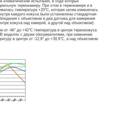
е климатические испытания, в ходе которых
циальную термокамеру. При этом в термокамере и в
валась температура +20°С, которая затем изменялась
Внутри каждого кожуха были установлены стандартная
блюдения с объективом и два датчика для измерения
ентре кожуха над камерой, а другой над объективом).
 от -46° до +42°С температура в центре термокожуха
. В моделях с двумя обогревателями, при изменении
туру в центре от -12,9° до +39,9°С, а над объективом