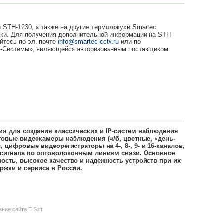
 STH-1230, а также на другие термокожухи Smartec
рки. Для получения дополнительной информации на STH-
йтесь по эл. почте
info@smartec-cctv.ru
или по
О-Системы», являющейся авторизованным поставщиком
ия для создания классических и
IP-систем наблюдения
говые видеокамеры наблюдения (ч/б, цветные, «день-
цифровые видеорегистраторы на 4-, 8-, 9- и 16-каналов,
осигнала по оптоволоконным линиям связи. Основное
сть, высокое качество и надежность устройств при их
ржки и сервиса в России.
ание сайта
E.Soft