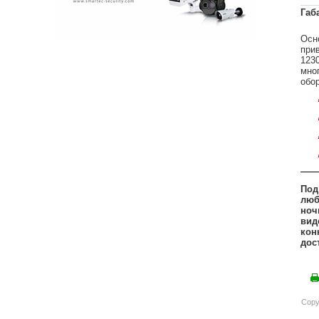
Габ
Осн
при
123
мно
обо
Под
люб
ноч
вид
кон
дос
Copy