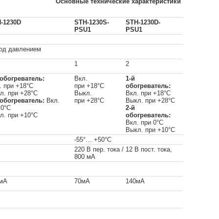
Основные технические характеристики
-1230D
STH-1230S-
STH-1230D-
PSU1
PSU1
од давлением
1
2
 обогреватель:
Вкл.
1-й
. при +18°С
при +18°С
обогреватель:
л. при +28°С
Выкл.
Вкл. при +18°С
 обогреватель:
Вкл.
при +28°С
Выкл. при +28°С
 0°С
2-й
л. при +10°С
обогреватель:
Вкл. при 0°С
Выкл. при +10°С
-55°… +50°С
220 В пер. тока / 12 В пост. тока,
800 мА
мА
70мА
140мА