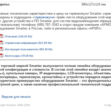
ариты:
390х127х124 мм
овные технические характеристики и цены на термокожухи Smartec серии
ведены в подразделе «
термокожухи
» прайс-листа оборудования этой ма
0, другие устройства и ПО Smartec для систем видеонаблюдения обраща
гоканальному телефону (495) 787–3342 в отдел продаж компании «АРМ
рудования Smartec в России, либо в региональные офисы «АРМО».
Описание (106.63 Kb)
Справочная информация (621.80 Kb)
Инструкция пользователя (483.49 Kb)
Аксессуары (78.58 Kb)
 торговой маркой Smartec выпускается полная линейка оборудован
ой конфигурации и сложности. В состав этой линейки входят анало
ь»), купольные камеры,
IP-видеокамеры, LCD-мониторы, объективы, 
еосерверы, термокожухи, кронштейны и устройства передачи виде
курентное преимущество оборудования Smartec – это функционально
тупной цене, а также наличие профессиональной технической подде
Версия для печати
right Smartec 2006-2026
Созд