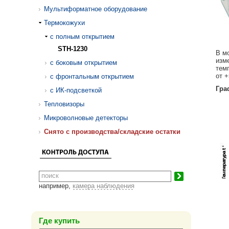
Мультиформатное оборудование
Термокожухи
с полным открытием
STH-1230
В м
изме
с боковым открытием
темп
от +
с фронтальным открытием
Гра
с ИК-подсветкой
Тепловизоры
Микроволновые детекторы
Cнято с производства/складские остатки
например,
камера наблюдения
Где купить