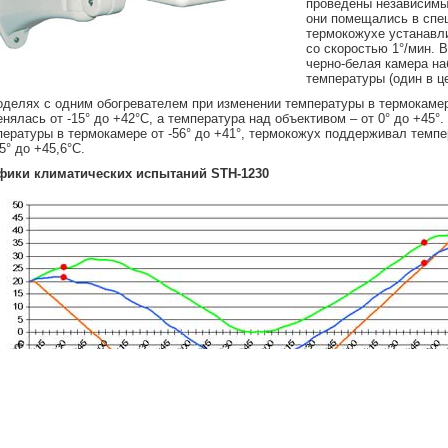
проведены независимы
они помещались в спе
термокожухе устанавли
со скоростью 1°/мин. 
черно-белая камера на
температуры (один в ц
оделях с одним обогревателем при изменении температуры в термокамере
нялась от -15° до +42°С, а температура над объективом – от 0° до +45°
ературы в термокамере от -56° до +41°, термокожух поддерживал темпера
5° до +45,6°С.
фики климатических испытаний STH-1230