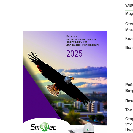
ули
Мод
Сте
Мат
Кол
Вкл
Раб
Вст
Пит
Ток
Ста
(мен
Пол