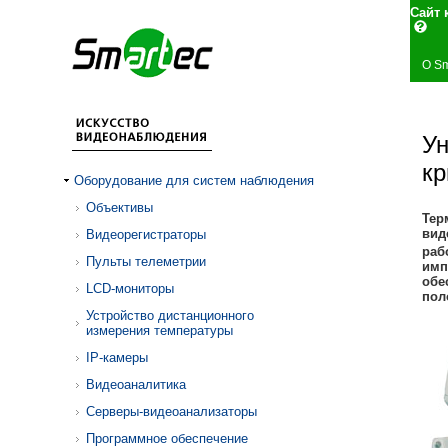
Сай
О Sm
Ун
к
Оборудование для систем наблюдения
Объективы
Тер
вид
Видеорегистраторы
раб
Пульты телеметрии
имп
обе
LCD-мониторы
пол
Устройство дистанционного
измерения температуры
IP-камеры
Видеоаналитика
Серверы-видеоанализаторы
Программное обеспечение