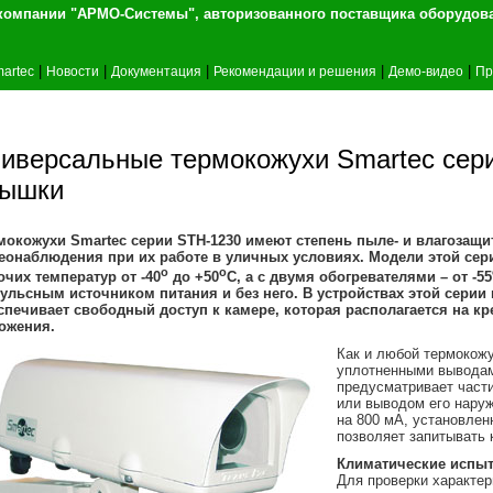
т компании "АРМО-Системы", авторизованного 
|
|
|
|
|
artec
Новости
Документация
Рекомендации и решения
Демо-видео
Пр
иверсальные термокожухи Smartec сер
рышки
мокожухи Smartec серии STH-1230 имеют степень пыле- и влагозащи
еонаблюдения при их работе в уличных условиях. Модели этой сер
o
o
очих температур от -40
до +50
С, а с двумя обогревателями – от -55
ульсным источником питания и без него. В устройствах этой серии
спечивает свободный доступ к камере, которая располагается на к
ожения.
Как и любой термокож
уплотненными выводами
предусматривает части
или выводом его нару
на 800 мА, установле
позволяет запитывать 
Климатические испыт
Для проверки характе