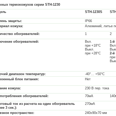
чных термокожухов серии STH-1230
ель
STH-1230S
STH
пень защиты:
IP66
ериал кожуха:
Алюминий, литье п
ичество обогревателей:
1
2
ючение обогревателей:
Вкл.
1-й
при +18°С
Вкл
Выкл.
Вык
при +28°С
2-й
при
Вык
очий диапазон температур:
-40°… +50°С
роенный блок питания:
Нет
ание кожуха:
230 В пер. тока
 потребления обогревателей:
70мА
140
ртовый ток из расчета на один обогреватель
270мА
ее 3 сек.):
езное пространство:
240х90х70 мм