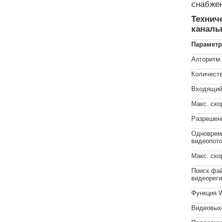
снабжен
Технич
каналь
Парамет
Алгоритм 
Количеств
Входящий
Макс. ско
Разрешени
Одноврем
видеопото
Макс. ско
Поиск фай
видеореги
Функция 
Видеовых