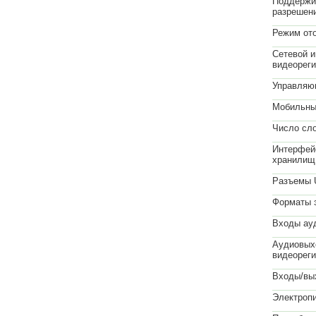
Поддержи
разрешени
Режим от
Сетевой 
видеореги
Управляю
Мобильны
Число сл
Интерфей
хранилищ
Разъемы 
Форматы 
Входы ау
Аудиовых
видеореги
Входы/вы
Электропи