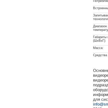
Потребля
Встроенн
Запитыван
технологи
Диапазон 
температу
Габариты 
(ШxВxГ):
Масса:
Средства 
Основны
видеоре
видеоре
подразд
оборудо
информ
для сис
info@sm