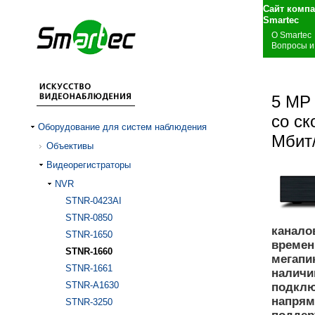
Сайт комп
S
О Smartec
Вопросы и
5 МР
со ск
Оборудование для систем наблюдения
Мбит
Объективы
Видеорегистраторы
NVR
STNR-0423AI
STNR-0850
канало
STNR-1650
времен
STNR-1660
мегапик
STNR-1661
наличи
STNR-A1630
подклю
напрям
STNR-3250