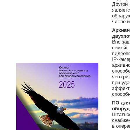
Другой 
являет
обнаруж
числе 
Архиви
двухпо
Вне зав
семейс
видеопо
IP-каме
архивно
способе
чего ри
при уда
эффекти
способн
ПО для
оборуд
Штатное
снабжен
в опера