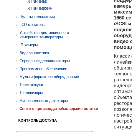
поддер
STNR-6450
камеры
STNR-6483RE
максим
Пульты телеметрии
1660 е
iSCSI 
LCD-мониторы
подклю
Устройство дистанционного
оборуд
измерения температуры
видео 
IP-камеры
помощь
Видеоаналитика
Классич
Серверы-видеоанализаторы
линейки
обширн
Программное обеспечение
технол
Мультиформатное оборудование
разреш
Термокожухи
видеоре
оптима
Тепловизоры
объекта
Микроволновые детекторы
рестора
Cнято с производства/складские остатки
позвол
логичес
настрой
ситуац