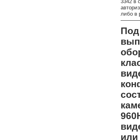
3342 в
автори
либо в
Под
вып
обо
кла
вид
кон
сос
каме
960
вид
или