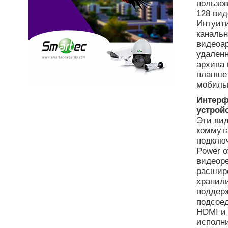
пользов
128 вид
Интуит
канальн
видеоар
удаленн
архива 
планше
мобильн
Интер
устрой
Эти ви
коммут
подклю
Power o
видеоре
расшир
хранили
поддерж
подсое
HDMI и
исполни