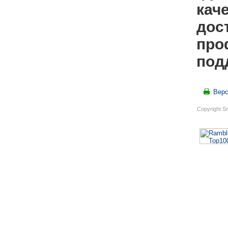
кач
дос
про
под
Верс
Copyright S