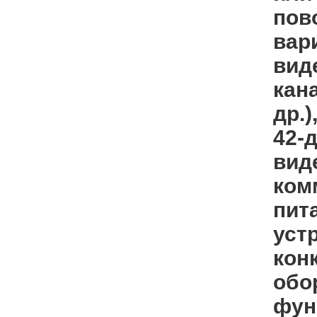
пов
вар
виде
кан
др.
42-
вид
ком
пит
уст
кон
обо
фун