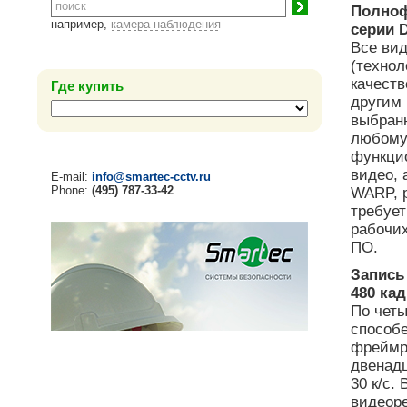
Полноф
например,
камера наблюдения
серии D
Все ви
(техно
качеств
Где купить
другим 
выбран
любому 
функцио
видео, 
E-mail:
info@smartec-cctv.ru
Phone:
(495) 787-33-42
WARP, р
требует
рабочи
ПО.
Запись
480 кад
По чет
способе
фреймре
двенадц
30 к/с.
видеоре