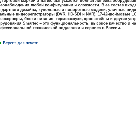
 торговой маркой Smartec выпускается полная линейка оборудован
еонаблюдения любой конфигурации и сложности. В ее состав входя
ндартного дизайна, купольные и поворотные модели, уличные видео
альные видеорегистраторы (DVR, HD-SDI и NVR), 17-42-дюймовые L
еосерверы, блоки питания, термокожухи, кронштейны и другие уст
рудования Smartec – это функциональность, высокое качество и на
фессиональной технической поддержки и сервиса в России.
Версия для печати