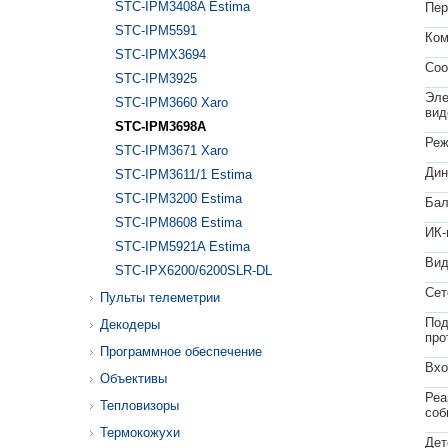
STC-IPM3408A Estima
Пер
STC-IPM5591
Ком
STC-IPMX3694
Соо
STC-IPM3925
Эле
STC-IPM3660 Xaro
вид
STC-IPM3698A
Реж
STC-IPM3671 Xaro
Дин
STC-IPM3611/1 Estima
STC-IPM3200 Estima
Бал
STC-IPM8608 Estima
ИК-
STC-IPM5921A Estima
Вид
STC-IPX6200/6200SLR-DL
Сет
Пульты телеметрии
Под
Декодеры
про
Программное обеспечение
Вхо
Объективы
Реа
Тепловизоры
соб
Термокожухи
Дет