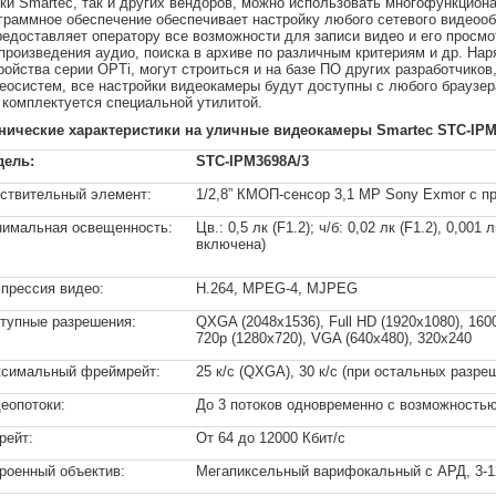
ки Smartec, так и других вендоров, можно использовать многофункцио
граммное обеспечение обеспечивает настройку любого сетевого видео
редоставляет оператору все возможности для записи видео и его просмо
произведения аудио, поиска в архиве по различным критериям и др. На
ройства серии OPTi, могут строиться и на базе ПО других разработчико
еосистем, все настройки видеокамеры будут доступны с любого браузер
 комплектуется специальной утилитой.
нические характеристики на уличные видеокамеры Smartec STC-IP
дель:
STC-IPM3698A/3
ствительный элемент:
1/2,8” КМОП-сенсор 3,1 MР Sony Exmor с п
имальная освещенность:
Цв.: 0,5 лк (F1.2); ч/б: 0,02 лк (F1.2), 0,00
включена)
прессия видео:
H.264, MPEG-4, MJPEG
тупные разрешения:
QXGA (2048х1536), Full HD (1920х1080), 16
720p (1280х720), VGA (640х480), 320х240
симальный фреймрейт:
25 к/с (QXGA), 30 к/с (при остальных разре
еопотоки:
До 3 потоков одновременно с возможностью
рейт:
От 64 до 12000 Кбит/с
роенный объектив:
Мегапиксельный варифокальный с АРД, 3-1