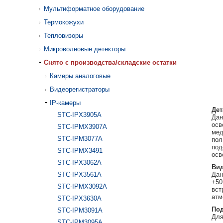
Мультиформатное оборудование
Термокожухи
Тепловизоры
Микроволновые детекторы
Cнято с производства/складские остатки
Камеры аналоговые
Видеорегистраторы
IP-камеры
Дет
STC-IPX3905A
Дан
осв
STC-IPMX3907A
мед
STC-IPM3077A
пол
под
STC-IPMX3491
осв
STC-IPX3062A
Вид
STC-IPX3561A
Дан
+50
STC-IPMX3092A
вст
атм
STC-IPX3630A
Под
STC-IPM3091A
Для
STC-IPM3095A