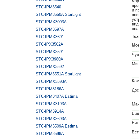
мар
про
STC-IPM3540
и п
STC-IPM3550A StarLight
вос
уст
STC-IPMX3093A
вид
она
STC-IPM3597A
Тех
STC-IPMX3691
STC-IPX3562A
Мо
STC-IPMX3591
Чув
STC-IPX3980A
Мин
STC-IPMX3592
STC-IPM3551A StarLight
Ком
STC-IPMX3593A
STC-IPM3186A
Дос
STC-IPM3407A Estima
STC-IPMX3193A
Мак
STC-IPM3914A
Вид
STC-IPMX3693A
Бит
STC-IPM3509A Estima
Вст
STC-IPM3598A