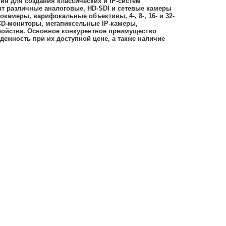
ия для создания классических и IP-систем
т различные аналоговые, HD-SDI и сетевые камеры
камеры, варифокальные объективы, 4-, 8-, 16- и 32-
CD-мониторы, мегапиксельные IP-камеры,
ройства. Основное конкурентное преимущество
дежность при их доступной цене, а также наличие