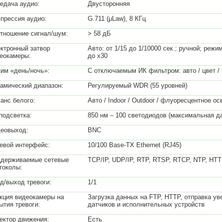
едача аудио:
Двусторонняя
прессия аудио:
G.711 (μLaw), 8 КГц
тношение сигнал/шум:
> 58 дБ
ктронный затвор
Авто: от 1/15 до 1/10000 сек.; ручной; ре
еокамеры:
до x30
им «день/ночь»:
С отключаемым ИК фильтром: авто / цвет / 
амический диапазон:
Регулируемый WDR (55 уровней)
анс белого:
Авто / Indoor / Outdoor / флуоресцентное о
подсветка:
850 нм – 100 светодиодов (максимальная д
еовыход:
BNC
евой интерфейс:
10/100 Base-TX Ethernet (RJ45)
держиваемые сетевые
TCP/IP, UDP/IP, RTP, RTSP, RTCP, NTP, HT
токолы:
д/выход тревоги:
1/1
кция видеокамеры на
Загрузка данных на FTP, HTTP, отправка у
ытия тревоги:
датчиков и исполнительных устройств
ектор движения:
Есть