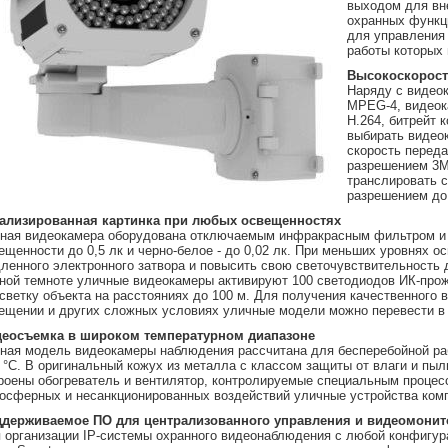
выходом для вн
охранных функц
для управления
работы которых
Высокоскорост
Наряду с видео
MPEG-4, видеок
H.264, битрейт 
выбирать видео
скорость переда
разрешением 3MP
транслировать с
разрешением до 
ализированная картинка при любых освещенностях
ная видеокамера оборудована отключаемым инфракрасным фильтром и 
ещенности до 0,5 лк и черно-белое - до 0,02 лк. При меньших уровнях
ленного электронного затвора и повысить свою светочувствительность д
ной темноте уличные видеокамеры активируют 100 светодиодов ИК-про
светку объекта на расстояниях до 100 м. Для получения качественного 
ещении и других сложных условиях уличные модели можно перевести в
еосъемка в широком температурном диапазоне
ная модель видеокамеры наблюдения рассчитана для бесперебойной раб
 °С. В оригинальный кожух из металла с классом защиты от влаги и пы
роены обогреватель и вентилятор, контролируемые специальным процесс
осферных и несанкционированных воздействий уличные устройства ком
держиваемое ПО для централизованного управления и видеомонит
 организации IP-системы охранного видеонаблюдения с любой конфигура