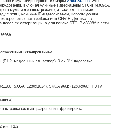
нальное и мультибрендовое ПО марки
SmartStation
. Это
оборудования, включая уличные видеокамеры STC-IPM3698A,
тра в мультиэкранном режиме, а также для записи/
ряду с этим, уличные IP-видеосистемы, использующие
в, которое отвечает требованиям ONVIF. Для малых
а после ее авторизации, а для поиска STC-IPM3698A в сети
M3698A
рогрессивным сканированием
1 лк (F1.2, медленный эл. затвор), 0 лк (ИК-подсветка
00х1200, SXGA (1280х1024), SXGA 960p (1280х960), HDTV
шениях)
 настройки сжатия, разрешения, фреймрейта
2 мм, F1.2