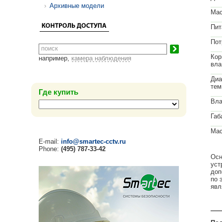
Архивные модели
Мас
Пит
Пот
Кор
например,
камера наблюдения
вла
Диа
тем
Где купить
Вла
Габ
Мас
E-mail:
info@smartec-cctv.ru
Phone:
(495) 787-33-42
Осн
уст
доп
по 
явл