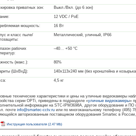
кировка приватных зон:
Выкл./Вкл. (до 6 зон)
ание:
12 VDC / PoE
ребляемая мощность:
16 Вт
пус и класс пыле/
Металлический, уличный, IP66
гозащиты:
пазон рабочих
–40… +50 °C
ператур:
жность (макс.):
80%
ариты (ШхВхД):
140х113х240 мм (без кронштейна и козырька
са:
4,5 кг
овные технические характеристики и цены на уличные видеокамеры наб
ройства серии OPTi, приведены в подразделе «
уличные видеокамеры
» п
олнительной информации на STC-IPM3698A, другое оборудование и ПО 
эл. почте
info@smartec-cctv.ru
или по многоканальному телефону (495) 
яющейся авторизованным поставщиком оборудования Smartec в России
Инструкция пользователя (2.47 Mb)