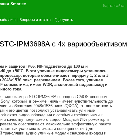
поставщика оборудования Smartec
Карта сайта
|
|
райс-лист
Вопросы и ответы
Где купить
STC-IPM3698A с 4х вариообъективом
 и защитой IP66, ИК-подсветкой до 100 м и
40 до +50°C. В эти уличные видеокамеры установлен
процессор, которые обеспечивают передачу 1, 2 или 3
 2048х1536 пикс. разрешением. Более того, уличная
IF-совместима, имеет WDR, аналоговый видеовыход и
нного тока.
ая видеокамера STC-IPM3698A оснащена CMOS-сенсором
 Sony, который в режиме «ночь» имеет чувствительность до
ение изображения 2048x1536 пикс. (QXGA), а также четкость
дачи его цветов позволяют устанавливать уличные
 объектах видеонаблюдения с особыми требованиями к
и и качеству получаемого видео. Мощный ИК-прожектор и
греватель обеспечивают максимально эффективную работу
 сложных условиях климата и освещенности. Для
й трансляции аудио уличные модели снабжены входом и