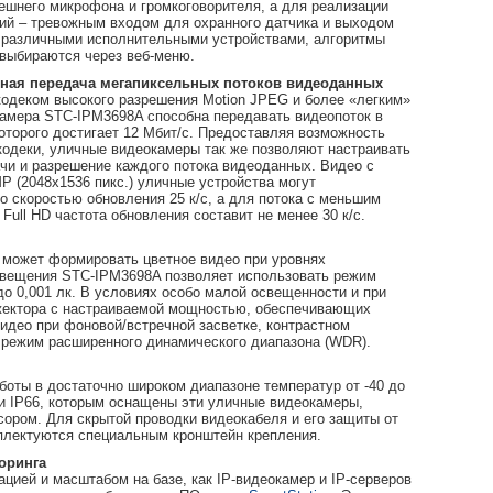
ешнего микрофона и громкоговорителя, а для реализации
ий – тревожным входом для охранного датчика и выходом
 различными исполнительными устройствами, алгоритмы
 выбираются через веб-меню.
ная передача мегапиксельных потоков видеоданных
кодеком высокого разрешения Motion JPEG и более «легким»
амера STC-IPM3698A способна передавать видеопоток в
которого достигает 12 Мбит/с. Предоставляя возможность
кодеки, уличные видеокамеры так же позволяют настраивать
чи и разрешение каждого потока видеоданных. Видео с
 (2048x1536 пикс.) уличные устройства могут
о скоростью обновления 25 к/с, а для потока с меньшим
Full HD частота обновления составит не менее 30 к/с.
может формировать цветное видео при уровнях
 освещения STC-IPM3698A позволяет использовать режим
о 0,001 лк. В условиях особо малой освещенности и при
жектора с настраиваемой мощностью, обеспечивающих
видео при фоновой/встречной засветке, контрастном
 режим расширенного динамического диапазона (WDR).
оты в достаточно широком диапазоне температур от -40 до
ли IP66, которым оснащены эти уличные видеокамеры,
ором. Для скрытой проводки видеокабеля и его защиты от
плектуются специальным кронштейн крепления.
оринга
цией и масштабом на базе, как IP-видеокамер и IP-серверов