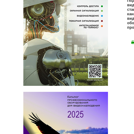
Под
вид
ста
кан
вид
обо
про