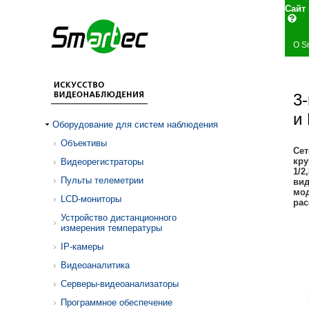
Сай
О S
3
и
Оборудование для систем наблюдения
Объективы
Сет
кру
Видеорегистраторы
1/2
Пульты телеметрии
вид
мод
LCD-мониторы
рас
Устройство дистанционного
измерения температуры
IP-камеры
Видеоаналитика
Серверы-видеоанализаторы
Программное обеспечение