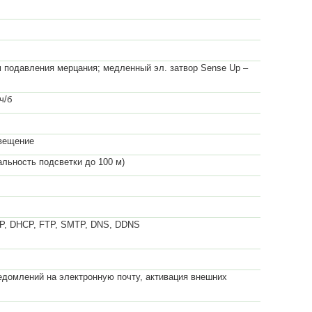
жим подавления мерцания; медленный эл. затвор Sense Up –
ч/б
свещение
альность подсветки до 100 м)
TP, DHCP, FTP, SMTP, DNS, DDNS
ведомлений на электронную почту, активация внешних