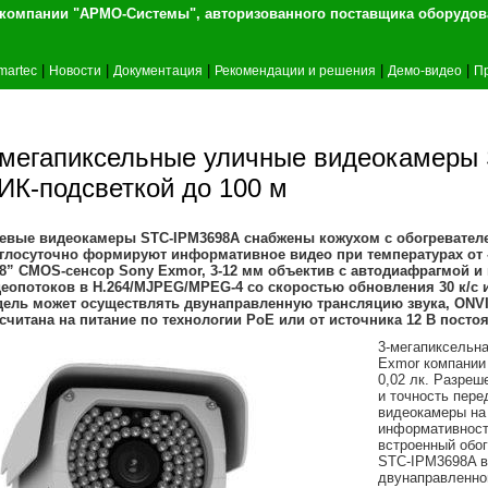
т компании "АРМО-Системы", авторизованного 
|
|
|
|
|
martec
Новости
Документация
Рекомендации и решения
Демо-видео
П
-мегапиксельные уличные видеокамеры 
 ИК-подсветкой до 100 м
евые видеокамеры STC-IPM3698A снабжены кожухом с обогревателем
глосуточно формируют информативное видео при температурах от -
,8” CMOS-сенсор Sony Exmor, 3-12 мм объектив с автодиафрагмой и 
еопотоков в Н.264/MJPEG/MPEG-4 со скоростью обновления 30 к/с и
ель может осуществлять двунаправленную трансляцию звука, ONV
считана на питание по технологии РоЕ или от источника 12 В постоя
3-мегапиксельн
Exmor компании
0,02 лк. Разреш
и точность пере
видеокамеры на
информативност
встроенный обо
STC-IPM3698A в
двунаправленно