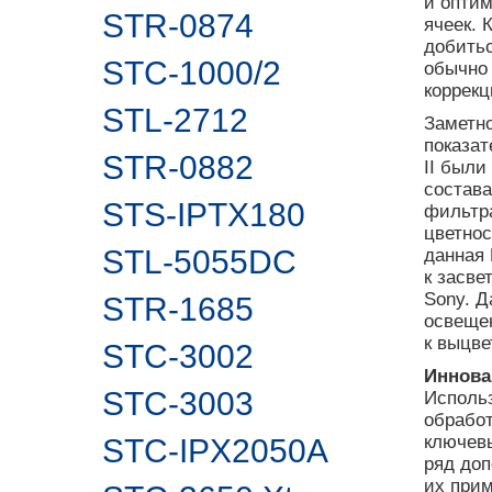
и опти
STR-0874
ячеек. 
добить
STC-1000/2
обычно 
коррекц
STL-2712
Заметн
показат
STR-0882
II были
состава
STS-IPTX180
фильтра
цветнос
STL-5055DC
данная 
к засве
Sony. 
STR-1685
освеще
к выцве
STC-3002
Иннова
STC-3003
Исполь
обработ
ключевы
STC-IPX2050A
ряд до
их при