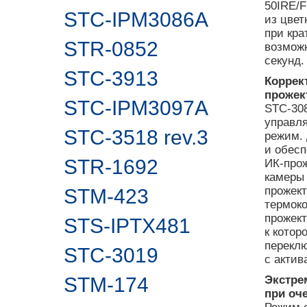
50IRE/F
STC-IPM3086A
из цвет
при кр
STR-0852
возможн
секунд.
STC-3913
Коррек
прожек
STC-IPM3097A
STC-30
управля
STC-3518 rev.3
режим. 
и обес
STR-1692
ИК-про
камеры
прожект
STM-423
термок
прожек
STS-IPTX481
к котор
перекл
STC-3019
с актив
STM-174
Экстре
при оч