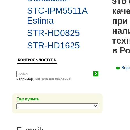
это
STC-IPM5511A
кач
Estima
при
нал
STR-HD0825
тех
STR-HD1625
в Р
Верс
например,
камера наблюдения
Где купить