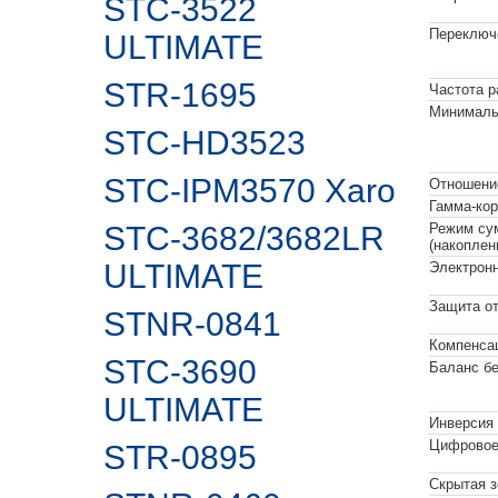
STC-3522
Переключе
ULTIMATE
STR-1695
Частота р
Минималь
STC-HD3523
STC-IPM3570 Xaro
Отношени
Гамма-кор
STC-3682/3682LR
Режим су
(накоплен
ULTIMATE
Электронн
Защита от
STNR-0841
Компенсац
STC-3690
Баланс бе
ULTIMATE
Инверсия 
Цифровое
STR-0895
Скрытая з