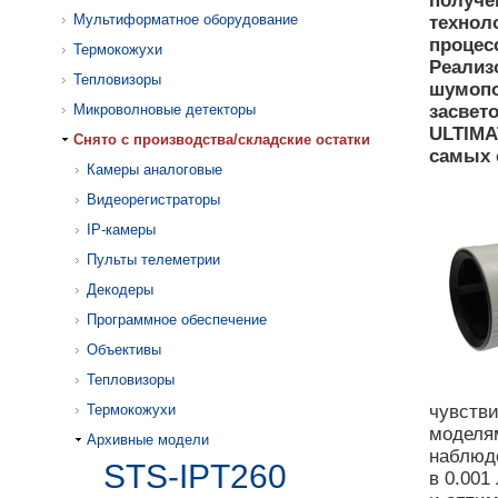
получе
Мультиформатное оборудование
технол
процес
Термокожухи
Реализ
Тепловизоры
шумопо
Микроволновые детекторы
засвет
ULTIMA
Cнято с производства/складские остатки
самых 
Камеры аналоговые
Видеорегистраторы
IP-камеры
Пульты телеметрии
Декодеры
Программное обеспечение
Объективы
Тепловизоры
Термокожухи
чувств
моделя
Архивные модели
наблюде
STS-IPT260
в 0.001