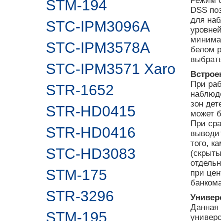
Режим с
STM-194
DSS по
для наб
STC-IPM3096A
уровней
минимал
STC-IPM3578A
белом р
выбрать
STC-IPM3571 Xaro
Встрое
При ра
STR-1652
наблюде
зон дет
STR-HD0415
может б
При сра
STR-HD0416
выводи
того, к
STC-HD3083
(скрыты
отдельн
STM-175
при це
банкома
STR-3296
Универ
Данная
STM-195
универ