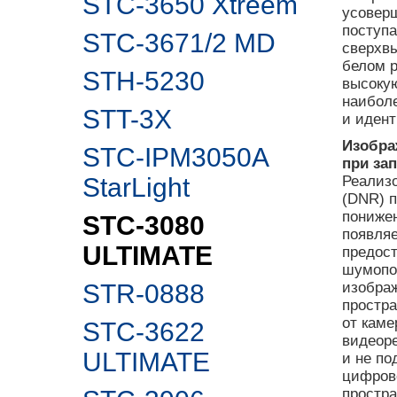
STC-3650 Xtreem
усоверш
поступ
STC-3671/2 MD
сверхвы
белом 
STH-5230
высокую
наибол
STT-3X
и иден
Изобра
STC-IPM3050A
при за
StarLight
Реализ
(DNR) п
понижен
STC-3080
появляе
ULTIMATE
предост
шумопо
STR-0888
изобра
простра
от кам
STC-3622
видеор
ULTIMATE
и не п
цифров
простра