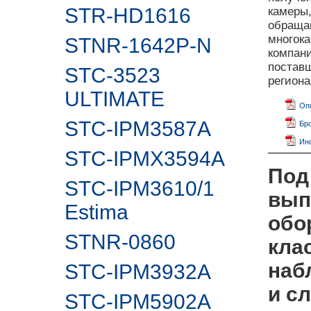
STR-HD1616
камеры
обращай
многока
STNR-1642P-N
компан
поставщ
STC-3523
регион
ULTIMATE
Опи
STC-IPM3587A
Бро
Инс
STC-IPMX3594A
Под
STC-IPM3610/1
вып
Estima
обо
STNR-0860
кла
наб
STC-IPM3932A
и с
STC-IPM5902А