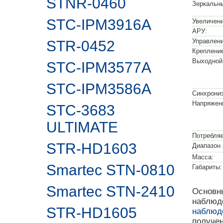
STNR-0460
Зеркальн
STC-IPM3916A
Увеличени
АРУ:
Управлен
STR-0452
Крепление
Выходной
STC-IPM3577A
STC-IPM3586A
Синхрониз
Напряжени
STC-3683
ULTIMATE
Потребля
STR-HD1603
Диапазон 
Масса:
Smartec STN-0810
Габариты:
Smartec STN-2410
Основны
наблюд
STR-HD1605
наблюд
получе