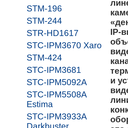
лин
STM-196
кам
STM-244
«де
IP-
STR-HD1617
объ
STC-IPM3670 Xaro
виде
STM-424
кан
STC-IPM3681
тер
и у
STC-IPM5092A
вид
STC-IPM5508A
лин
Estima
кон
STC-IPM3933A
обо
Darkbuster