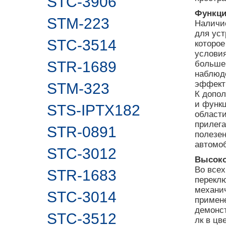
STC-3906
Функци
STM-223
Наличи
для ус
STC-3514
которое
услови
STR-1689
большег
наблюде
эффекти
STM-323
К допо
и функц
STS-IPTX182
област
прилег
STR-0891
полезен
автомо
STC-3012
Высоко
Во все
STR-1683
перекл
механич
STC-3014
примен
демонст
STC-3512
лк в цв