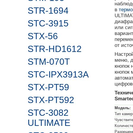
наблюде
STR-1694
в
термо
ULTIMAT
STC-3915
диафраг
или сиг
вариант
STX-56
перемен
от исто
STR-HD1612
Настро
STM-070T
меню, 
кнопок 
кнопок
STC-IPX3913A
автомат
цифрово
STX-PT59
Технич
STX-PT592
Smarte
Модель:
STC-3082
Тип камер
Чувствит
ULTIMATE
Количеств
Разрешен