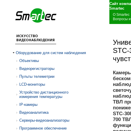
Сайт комп
S
О Smartec
Вопросы и
Унив
STC-
Оборудование для систем наблюдения
чувст
Объективы
Видеорегистраторы
Камеры
Пульты телеметрии
беском
наблюд
LCD-мониторы
светоч
Устройство дистанционного
наблюд
измерения температуры
ТВЛ пр
IP-камеры
пониже
Видеоаналитика
STC-30
700 ТВ
Серверы-видеоанализаторы
функци
Программное обеспечение